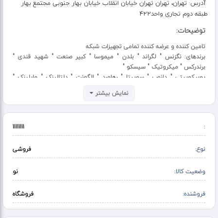
آدرس:
تهران، تهران تهران خیابان انقلاب خیابان بهار جنوبی مجتمع بهار
طبقه دوم تجاری واحد422
توضیحات:
تامین کننده و عرضه کننده تمامی تجهیزات شبکه
برندهای: نگزنس " لگراند " بلدن " میموسا " کبیر صنعت " شهید قندی "
برندرکس " میکروتیک " سیسکو "
یوبیکوییتی " دانوب " سوپیتا " رهاورد " الگونت " دلتالینک " وایلینک "
آنرویو " ماهان " اچ پی ایران "
نمایش بیشتر
زیمتک " چترا "
و رک های نونیم "
لوله های فلکسیل " لوله های خرطومی "
11111111
:
نوع:
فروشی
وضعیت کالا:
نو
فروشنده:
فروشگاه