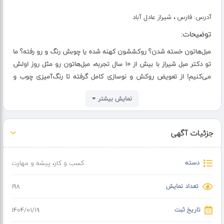
آدرس:
فارس ، شیراز عادل آباد
توضیحات:
مبل‌هاتون خسته شدن؟ روکششون کهنه شده یا چوبش رنگ و رو رفته؟ ما
تو دکتر مبل شیراز با بیش از ۱۰ سال تجربه، مبل‌هاتون رو مثل روز اولش
می‌کنیم! از تعویض روکش و نوسازی کامل گرفته تا رنگ‌آمیزی چوب و
حتی تعمیرات جزیی توی خونه‌ی خودتون.
نمایش بیشتر
با ظرافت دوخت بی‌نظیر، قرارداد رسمی و ضمانت کتبی، خیالتون راحته که
کار رو به یه تیم حرفه‌ای سپردین.
جزئیات آگهی
فقط کافیه زنگ بزنین یا توی گوگل سرچ کنین: دکتر مبل شیراز - مبل‌هاتون
دسته
کسب و کار
،
پیشه و مهارت
لایق بهترینه!
تعداد نمایش
198
شماره تماس: [شماره‌تون رو اینجا بذارین]
تاریخ ثبت
۱۴۰۴/۰۱/۱۹
ساده، مطمئن، با ضمانت - ما به مبل‌هاتون جون دوباره می‌دیم!