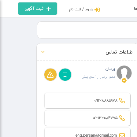
ثبت آگهی
ما
ورود / ثبت نام
اطلاعات تماس
پرسان
عضو ایرانیاز از 1 سال پیش
09128885978
02122084775
eng.persan@gmail.com