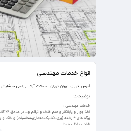
انواع خدمات مهندسی
آدرس:
تهران، تهران تهران . سعادت آباد . ریاضی بخشایش . 13 غربی . پلاک 
توضیحات:
خدمات مهندسی :
اخذ جواز و پایانکار و عدم خلاف و تراکم و... در مناطق ۲۲ گانه تهران
برگه های ۴ رشته (برق،مکانیک،معماری،محاسبات) و خاک و بتن
طراحی داخلی و نما
طراحی فاز ۱ و ۲