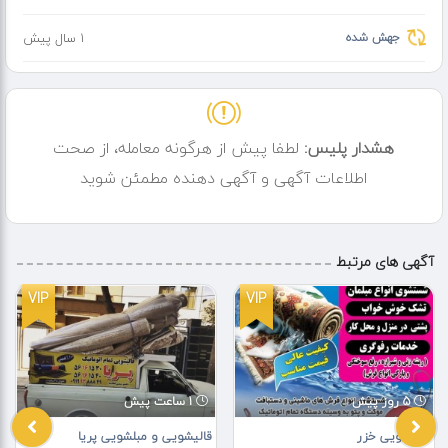
✅ قیمت‌های مناسب و خدمات سریع
جهش شده
1 سال پیش
???? همین حالا در **گوگل** نام **پاک یکتا مشهد** را جستجو کنید تا با
خدمات و نظرات مشتریان ما بیشتر آشنا شوید!
???? برای دریافت مشاوره و ثبت سفارش با ما تماس بگیرید:
هشدار پلیس:
لطفا پیش از هرگونه معامله، از صحت
اطلاعات آگهی و آگهی دهنده مطمئن شوید
**پاک یکتا مشهد – انتخابی مطمئن برای تمیزی و سلامت مبلمان و
فرش‌های شما!** ????✨
آگهی های مرتبط
VIP
VIP
5 روز پیش
1 ساعت پیش
قالیشویی خزر
قالیشویی و مبلشویی پریا