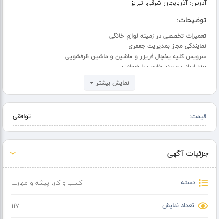
آدرس:
آذربایجان شرقی، تبریز
توضیحات:
تعمیرات تخصصی در زمینه لوازم خانگی
نمایندگی مجاز بمدیریت جعفری
سرویس کلیه یخچال فریزر و ماشین و ماشین ظرفشویی
برند ایرانی و برند خارجی با ضمانت
تعویض قطعات فابریک
نمایش بیشتر
و عدم سرمایش یخچال عدم اتوماتیک نکردن و شارژ گاز یخچال و تعویض
موتور وغیره
رفع نشتی آب لباسشویی و رفع ایراد لرزه و صدا خوب شسته نشدن لباس ها و
قیمت:
توافقی
غیره
جزئیات آگهی
دسته
کسب و کار
،
پیشه و مهارت
تعداد نمایش
117