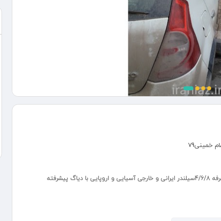
 خمینی79
پیشرفته