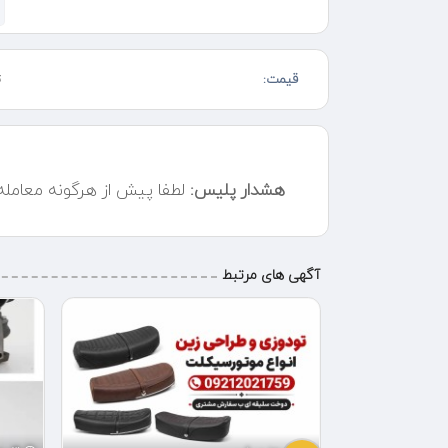
فیلرگیری تنظیم تایم و کمپرس گیری و چکاپ خودرو .
تنظیم موتور انژکتور سبز را در گوگل مپ/نشان /بلد و .. جس
آدرس مشهد خیابان امام خمینی 50 متر داخل امام خمینی 79 سمت راست (انژکتور سبز)
قیمت:
ت
هشدار پلیس:
لطفا پیش از هرگونه معامل
آگهی های مرتبط