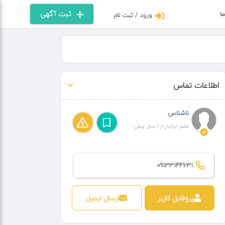
ثبت آگهی
ما
ورود / ثبت نام
اطلاعات تماس
ناشناس
عضو ایرانیاز از 1 سال پیش
09133144631
پروفایل کاربر
ارسال ایمیل