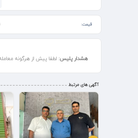
کافه رستوران ماندگار
قیمت:
ت
تجربه‌ای رویایی از طعم و آرامش در کنار دریا – رستوران و 
اگر به دنبال مکانی دنج و دلنشین برای سپری کردن لحظاتی
شماست. این مجموعه شامل رستوران ساحلی، کافی‌شاپ، قلیان‌س
متفاوت را برای شما رقم می‌زنند.
هشدار پلیس:
لطفا پیش از هرگونه معامل
رستوران ما با منویی متنوع از غذاهای ایرانی و فرنگی، انوا
شماست. تمامی غذاها با بهترین مواد اولیه و در محیطی بهدا
در کنار لذت بردن از غذاهای لذیذ، می‌توانید با موسیقی 
آگهی های مرتبط
مجموعه، انواع طعم‌های قلیان سنتی و میوه‌ای در فضایی لو
هتل ساحلی ما با اتاق‌هایی مجهز و چشم‌اندازی زیبا از دریا
پرهیجان در ساحل، در هتلی لوکس استراحت کنید و از خدمات و
ویژگی‌های مجموعه:
✅ فضای خانوادگی و مناسب برای دورهمی‌های دوستانه
✅ برگزاری جشن‌ها و مراسم خصوصی