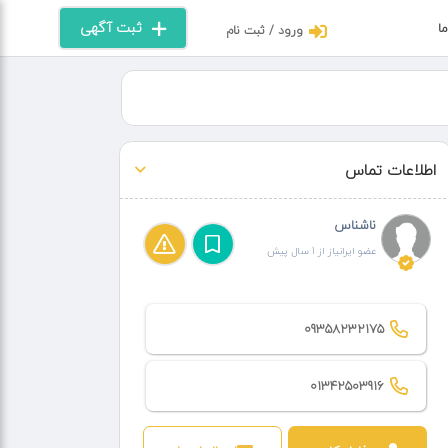
ثبت آگهی
ما
ورود / ثبت نام
اطلاعات تماس
ناشناس
عضو ایرانیاز از 1 سال پیش
09358232175
01342503916