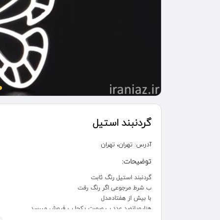
گردنبند استیل
آدرس:
تهران، تهران
توضیحات:
گردنبند استیل رنگ ثابت
ب شرط مرجوعی اگر رنگ رفت
با بیش از هفتادمدل
هزاروپانصد عدد ب صورت یکجا ب فروش میرسد