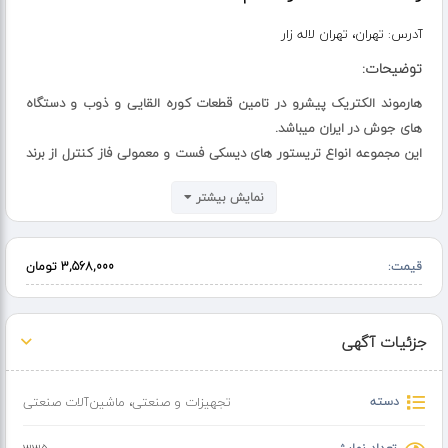
آدرس:
تهران، تهران لاله زار
توضیحات:
هارموند الکتریک پیشرو در تامین قطعات کوره القایی و ذوب و دستگاه
های جوش در ایران میباشد.
این مجموعه انواع تریستور های دیسکی فست و معمولی فاز کنترل از برند
های وست کد westcode ، تکسم techsem ، اینفینیون infineon ،
نمایش بیشتر
سمیکرون semikron و پوسیکو در مدل های مختلف میباشد.
تریستورهای دیسکی Westcode در مدل‌ها و کدهای متنوعی عرضه
می‌شوند که هر کدام دارای مشخصات فنی خاصی هستند. در ادامه،
قیمت:
3,568,000 تومان
فهرستی از برخی کدهای رایج این تریستورها ارائه شده است:
R3559TD28N WESTCODE: تریستور فست دیسکی 3559 آمپر
جزئیات آگهی
R2619ZC25J WESTCODE: تریستور فست دیسکی 2619 آمپر
دسته
تجهیزات و صنعتی
،
ماشین‌آلات صنعتی
R1448NC20L WESTCODE: تریستور فست دیسکی 1448 آمپر