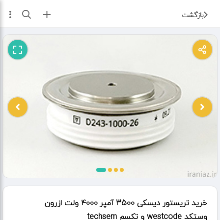
ثبت آگهی
بازگشت
خرید تریستور دیسکی 3500 آمپر 4000 ولت ازرون
وستکد westcode و تکسم techsem