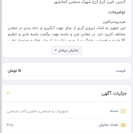
آدرس:
البرز، کرج کرج شهرک صنعتی کمالشهر
توضیحات:
هیدروسیکلون
این تجهیز به کمک نیروی گریز از مرکز جهت آبگیری و دانه بندی در معادن
مختلف کاربرد دارد. در معادن شن و ماسه جهت برگشت ماسه بادی و تنظیم
SE ماسه و همچنین جلوگیری از ورود ذراتریزتر از مش 200 به محصول نهایی
استفاده میشود.
نمایش بیشتر
09129052624
ادرس : کرج شهرک صنعتی کمالشهر
قیمت:
111 تومان
سیکلون ، سیکلون شن و ماسه ، هیدروسیکلون، هیدروسیکلون تمام پلی
یورتان، سیکلون گریز از مرکز، کلاستر، خوشه، سایکلون پلی اورتان، سیکلون
فلزی شن و ماسه، هیدروسیکلون پلی یورتان، سیکلون معدن
جزئیات آگهی
Advertisement.nasiko@gmail.com
دسته
تجهیزات و صنعتی
،
ماشین‌آلات صنعتی
تعداد نمایش
465