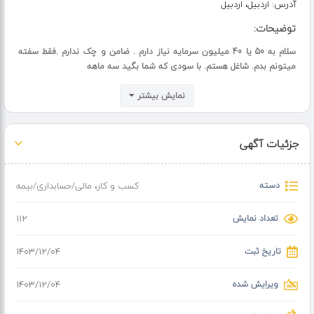
آدرس:
اردبیل، اردبیل
توضیحات:
سلام به 50 یا 40 میلیون سرمایه نیاز دارم . ضامن و چک ندارم .فقط سفته
میتونم بدم. شاغل هستم. با سودی که شما بگید سه ماهه
نمایش بیشتر
جزئیات آگهی
دسته
کسب و کار
،
مالی/حسابداری/بیمه
تعداد نمایش
112
تاریخ ثبت
۱۴۰۳/۱۲/۰۴
ویرایش شده
۱۴۰۳/۱۲/۰۴