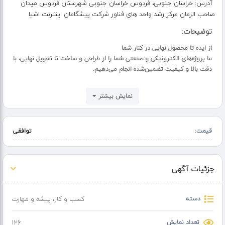
آدرس:
خراسان جنوبی، فردوس خراسان جنوبی شهرستان فردوس میدان
صاحب الزمان مرکز رشد واحد های فناور شرکت پیشگامان اینترنت اشیا
توضیحات:
از ایده تا محصول نهایی در کنار شما
ما پروژه‌های الکترونیکی و صنعتی شما را از طراحی و ساخت تا تحویل نهایی، با
دقت بالا و کیفیت تضمین‌شده انجام می‌دهیم.
خدمات ما:
نمایش بیشتر
برنامه‌نویسی میکروکنترلرها (AVR، PIC، ARM)
طراحی و ساخت بردهای الکترونیکی (دیجیتال، آنالوگ و صنعتی)
سیستم‌های مانیتورینگ و کنترل صنعتی
قیمت:
توافقی
راه‌اندازی و توسعه پروژه‌های اینترنت اشیا (IoT)
کنترل از راه دور و هوشمندسازی ساختمان‌ها و تجهیزات
طراحی و برنامه‌نویسی سیستم‌های GSM، GPRS، GPS
طراحی PCB و مهندسی معکوس بردهای الکترونیکی
جزئیات آگهی
راه‌اندازی انواع سنسورها و ماژول‌ها با پروتکل‌های مختلف
چرا ما؟
دسته
کسب و کار
،
پیشه و مهارت
سرعت و دقت بالا – اجرای پروژه‌ها در کمترین زمان با بهترین کیفیت
پشتیبانی و آموزش – ارائه فایل‌های پروژه همراه با توضیحات کامل
تعداد نمایش
126