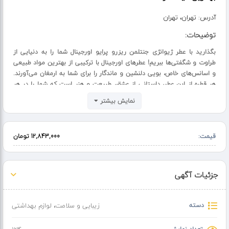
آدرس:
تهران، تهران
توضیحات:
بگذارید با عطر ژیوانژی جنتلمن ریزرو پرایو اورجینال شما را به دنیایی از
طراوت و شگفتی‌ها ببریم! عطرهای اورجینال با ترکیبی از بهترین مواد طبیعی
و اسانس‌های خاص، بویی دلنشین و ماندگار را برای شما به ارمغان می‌آورند.
هر قطره از این عطر، داستانی از عشق، طبیعت و هنر است که شما را در هر
لحظه‌ای منحصر به فرد می‌کند.
نمایش بیشتر
با انتخاب عطر ژیوانژی جنتلمن ریزرو پرایو اورجینال، نه تنها به خودتان هدیۀ
لطافت و تازگی می‌دهید، بلکه لحظاتی خاص و به یادماندنی را برای خود و
قیمت:
12,843,000 تومان
اطرافیان‌تان خلق می‌کنید. عطر اورجینال، انتخابی برای آن‌هایی است که به
دنبال کیفیت بی‌نظیر و بویی فراموش‌نشدنی هستند.
همین حالا وارد عطر وزیری شو خرید کن و از عطر های اورجینال لذت ببر.
جزئیات آگهی
دسته
زیبایی و سلامت
،
لوازم بهداشتی