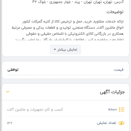
آدرس:
تهران، تهران تهران - پرند - بلوار جمهوری - بلوک F2
توضیحات:
ارائه خدمات مشاوره, خرید, حمل و ترخیص کالا از کلیه گمرکات کشور
انواع ماشین آلات, دستگاه صنعتی, تولیدی و قطعات یدکی و مصرفی مرتبط
همکاری در بازرگانی کالای الکترونیکی با اشخاص حقیقی و حقوقی
لطفا جهت مشاوره و کسب اطلاعات با کارشناسان بازرگانی ما تماس بگیرید
نمایش بیشتر
قیمت:
توافقی
جزئیات آگهی
دسته
کسب و کار
،
تجهیزات و ماشین آلات
تعداد نمایش
136