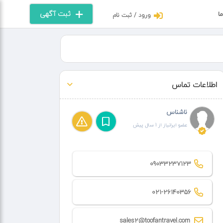
ثبت آگهی
ما
ورود / ثبت نام
اطلاعات تماس
ناشناس
عضو ایرانیاز از 1 سال پیش
09033237123
021-26140356
sales2@toofantravel.com