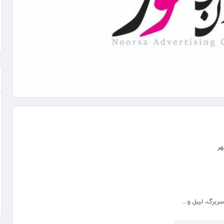
هر
ربرگ، لیبل و...