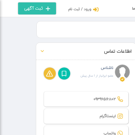
ثبت آگهی
ما
ورود / ثبت نام
اطلاعات تماس
ناشناس
عضو ایرانیاز از 1 سال پیش
09396516802
اینستاگرام
واتساپ