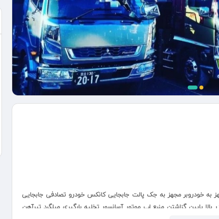
 به خودروبر مجهز به جک پالت جابجایی کانکس خودرو تصادفی جابجایی
الا پایین گزاشتن منبع اب موتور آسانسور تخلیه بارگیری میلگرد تیرآهن