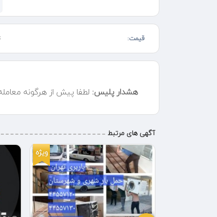
هبلکس کاشی نصب تابلو نصب در ساختمانی کلیه مناطق ته
استاد معین طرشت آریا شهر کاشانی ستارخان باقرخ ان یادگار
درخشان.... با بهترین قیمت منصفانه.... حمل خودرو به کل نقاط
قیمت:
ت
هشدار پلیس:
لطفا پیش از هرگونه معامل
آگهی های مرتبط
ویژه
ویژه