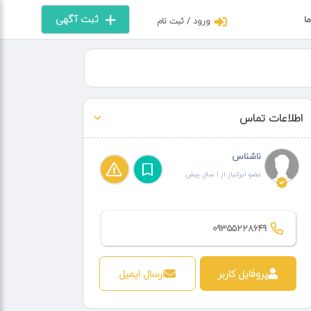
ثبت آگهی
ما
ورود / ثبت نام
اطلاعات تماس
ناشناس
عضو ایرانیاز از 1 سال پیش
09355228649
پروفایل کاربر
ارسال ایمیل