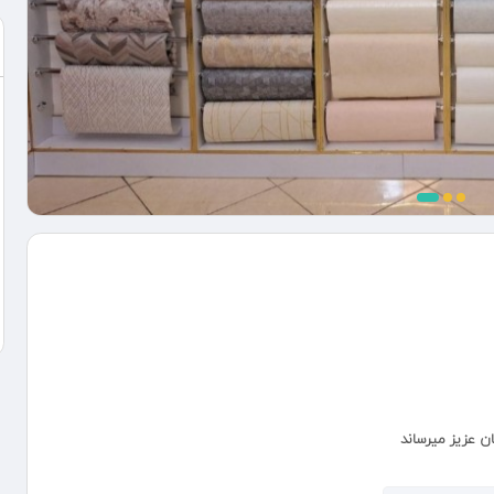
ن عزیز میرساند
شستشو را از رولی