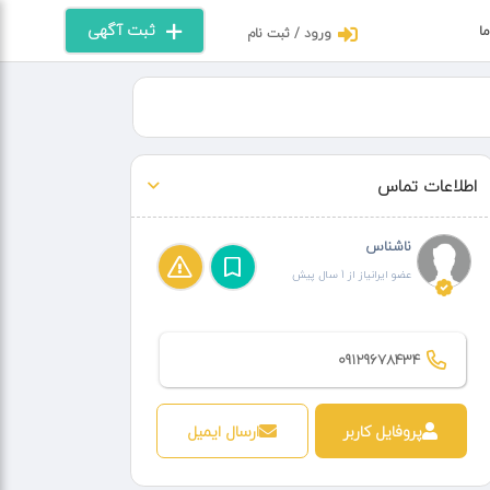
ثبت آگهی
ما
ورود / ثبت نام
اطلاعات تماس
ناشناس
عضو ایرانیاز از 1 سال پیش
09129678434
پروفایل کاربر
ارسال ایمیل