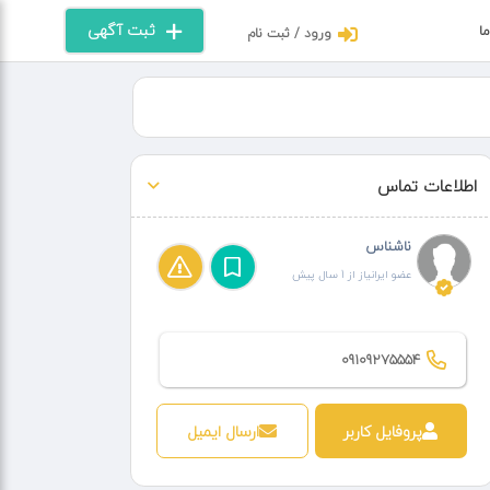
ثبت آگهی
ما
ورود / ثبت نام
اطلاعات تماس
ناشناس
عضو ایرانیاز از 1 سال پیش
09109275554
پروفایل کاربر
ارسال ایمیل