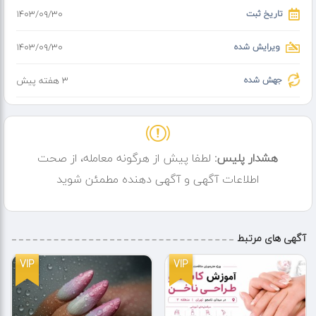
تاریخ ثبت
۱۴۰۳/۰۹/۳۰
پدیکور پارافین
پدیکور با روغن داغ و اسپا
ویرایش شده
۱۴۰۳/۰۹/۳۰
پدیکور شیر و عسل
جهش شده
3 هفته پیش
توسط فرد متخصص و دوره دیده در آسیای شرق
قابل اعتماد و محرمانه در منزل خودتان
آقایان و مزاحمین گزارش و مسدودی پیگیری
هشدار پلیس:
لطفا پیش از هرگونه معامله، از صحت
اطلاعات آگهی و آگهی دهنده مطمئن شوید
آگهی های مرتبط
VIP
VIP