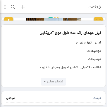
ثبت آگهی
بازگشت
لیزر موهای زائد سه طول موج آمریکایی
آدرس:
تهران، تهران
توضیحات:
توضیحات :
اطلاعات تکمیلی - تماس تحویل همزمان با قرارداد
غول دستگاهای تماسی در حال حاضر هیرو است
نمایش بیشتر
با 4 طول موج هوشمند
.1 لیزر حذف موهای زائد با 4 طول موج الكس دایود . اندیگ و 940 برای
قیمت:
توافقی
جوانسازی
2 قابل استفاده روی انواع تیپ های پوستی از روشن ترین پوست تا تیره