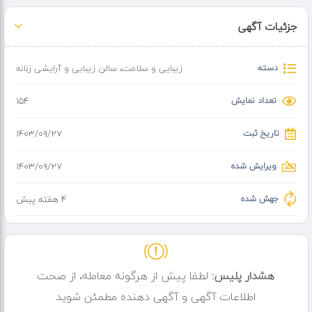
ترین
جزئیات آگهی
3 دارای سیستم کولینگ دبل چیلر بسیار قدرتمند و هوشمند قابلیت کار در
گرمای تابستان جنوب
دسته
زیبایی و سلامت
،
سالن زیبایی و آرایشی زنانه
.4 خنک شدن سر هندپیس در کمتر از یک دقیقه و برفک زدن سر هندیس
تعداد نمایش
154
.5 دارای انواع اسپات سایز که شرایط مناسب برای کار را فراهم میکند به
انتخاب مشتری
تاریخ ثبت
۱۴۰۳/۰۹/۲۷
.6 دارای مانیتور ۱۵ اینچ فول رنگی با قدرت لمس بسیار بالا و با کیفیت بی
نظیر
ویرایش شده
۱۴۰۳/۰۹/۲۷
7. کولینگ هوشمند دستگاه فوق حرفه ای
جهش شده
4 هفته پیش
/ 1600 / 1200 /1000/800/600 خروجی
2400
اقدسیه ساختمان رویال طبقه 5
هشدار پلیس:
لطفا پیش از هرگونه معامله، از صحت
وکیلی
اطلاعات آگهی و آگهی دهنده مطمئن شوید