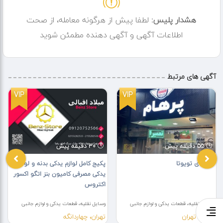
پوسته کمک پیکان
هشدار پلیس:
لطفا پیش از هرگونه معامله، از صحت
فروش به صورت عمده و تکه
اطلاعات آگهی و آگهی دهنده مطمئن شوید
ما را در مرور گرهای مسیر یابی به نام
کمک فنر امیر سرچ کنید
نشانی انتهای خلیج فارس ابوسعید شرقی
آگهی های مرتبط
خیابان فلاحزاده نبش کوچه ششم کمک فنر امیر
VIP
VIP
مدیر فروش امیر رجبی
55 دقیقه پیش
30 دقیقه پیش
اپشنهای تویوتا
پکیج کامل لوازم یدکی بدنه و لوازم
یدکی مصرفی کامیون بنز اتگو اکسور
اکتروس
وسایل نقلیه، قطعات یدکی و لوازم جانبی
وسایل نقلیه، قطعات یدکی و لوازم جانبی
تهران، تهران
تهران، چهاردانگه