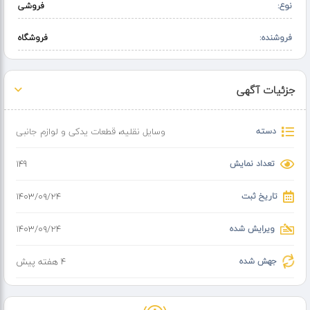
نوع:
فروشی
انواع کمک فنر و لول فنر ماشین های ایرانی و خارجی گازی و روغنی
فروشنده:
فروشگاه
ارسال به سراسر کشور در سریع ترین زمان
با حضور در مجموعه کمک فنر امیر از اجرت های پایین
جزئیات آگهی
ما بهره مند شوید
انواع لول فنر در سایزهای مختلف
دسته
وسایل نقلیه
،
قطعات یدکی و لوازم جانبی
بوش اکسل
تعداد نمایش
149
لنت
جلوبندی
تاریخ ثبت
۱۴۰۳/۰۹/۲۴
دیسک صفحه
ویرایش شده
۱۴۰۳/۰۹/۲۴
توپی سر کمک
جهش شده
4 هفته پیش
گردگیر
ایینه بغل