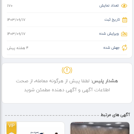
آدرس : شهرک ولیعصر خیابان پژاند ، خیابان
تعداد نمایش
170
مسلمی ) جلالی جنوبی ) پلاک ۷
تاریخ ثبت
۱۴۰۳/۰۹/۱۷
ویرایش شده
۱۴۰۳/۰۹/۱۷
جهش شده
4 هفته پیش
هشدار پلیس:
لطفا پیش از هرگونه معامله، از صحت
اطلاعات آگهی و آگهی دهنده مطمئن شوید
آگهی های مرتبط
VIP