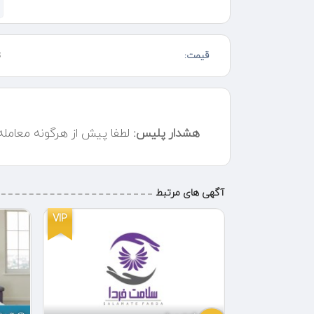
لیست شرکتی ارائه میشود
هزینه تراش رایگان میباشد
قیمت:
ت
تعیین نمره عینک دقیق
ارائه نسخه و فاکتور بابت بیمه تکمیلی
ساخت و تراش فوری در کمتر از یکساعت هم
انجام میشود.
هشدار پلیس:
لطفا پیش از هرگونه معامل
از ساعت ۹ صبح تا ۲۱ شب یکسره در
خدمتیم
آگهی های مرتبط
VIP
VIP