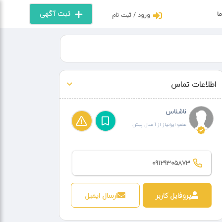
ثبت آگهی
ما
ورود / ثبت نام
اطلاعات تماس
ناشناس
عضو ایرانیاز از 1 سال پیش
09129305873
پروفایل کاربر
ارسال ایمیل