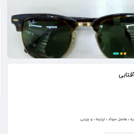
تابی
ره ، هاسل سوئد ، اپتیما ، و چینی
عدسی آنتی رفلکس ، فتوکرومیک ، فشرده ، دو دید تدریجی پروگرسیو بلوکات ، بلوکنترل ، شیشه ریبن پلاریزه یووی ۴۰۰ ، طبق