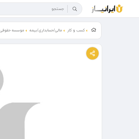
کسب و کار
مالی/حسابداری/بیمه
موسسه حقوقی و