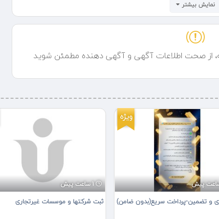
نمایش بیشتر
ز جامعه حقوقی ایران به خدمات نوین و تخصصی، تأسیس شد. با نگاهی به
 تلاش بوده تا از طریق ارتقاء سطح خدمات حقوقی در کشور، عدالت را در
ندیشه سبزدادگر فعالیت‌های خود را بر مبنای اصول اخلاقی، شفافیت و پیگیری
اصلی این موسسه ایجاد یک پایگاه حقوقی معتبر و مؤثر در جامعه ایرانی بوده
ه، از صحت اطلاعات آگهی و آگهی دهنده مطمئن شوید
تیمی متشکل از وکلای متخصص و باتجربه، مجموعه‌ای از خدمات حقوقی را در
ت به‌طور تخصصی برای رفع نیازهای حقوقی افراد حقیقی و حقوقی طراحی شده
اوره حقوقی در زمینه‌های مختلف حقوقی از جمله مسائل ملکی، قراردادها،
عات مرتبط ارائه می‌دهد. مشاوره حقوقی موسسه به‌منظور کمک به افراد و
قوقی ارائه می‌شود.
ویژه
ر انواع دعاوی حقوقی، کیفری و تجاری را به‌عهده می‌گیرند. این موسسه در
حاکم، همراه موکلین خود است و تلاش می‌کند تا در کوتاه‌ترین زمان ممکن،
گر با توجه به نیاز روزافزون به راهکارهای غیررسمی و سریع برای حل و فصل
ین موسسه به‌عنوان یک مرکز معتبر داوری، با استفاده از داوران متخصص و با
1 ساعت پیش
گاه‌ها می‌پردازد. این روش می‌تواند در کاهش زمان و هزینه‌های دادرسی نقش
ی و تضمین-پرداخت سریع(بدون ضامن)
ثبت شرکتها و موسسات غیرتجاری