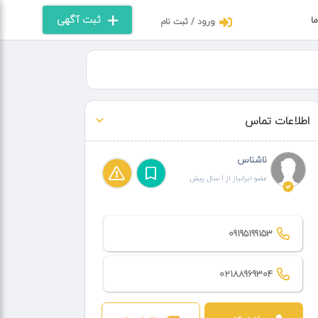
ثبت آگهی
ما
ورود / ثبت نام
اطلاعات تماس
ناشناس
عضو ایرانیاز از 1 سال پیش
09195199153
02188969304