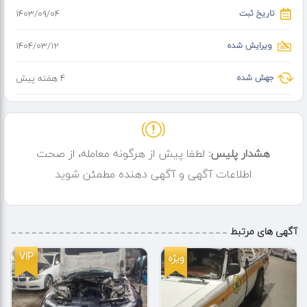
حمل خودرو به تمامی بیمه ها با فاکتور رسمی...... حمل به صورت شبانه
تاریخ ثبت
۱۴۰۳/۰۹/۰۴
روزی به تمام نقاط تهران و
ویرایش شده
۱۴۰۴/۰۳/۱۲
شهرستانها ......
حمل برای شرکتها و ارگانهای دولتی با فاکتور رسمی...
جهش شده
4 هفته پیش
هشدار پلیس:
لطفا پیش از هرگونه معامله، از صحت
اطلاعات آگهی و آگهی دهنده مطمئن شوید
آگهی های مرتبط
VIP
ویژه