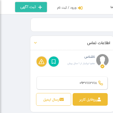
ثبت آگهی
ما
ورود / ثبت نام
اطلاعات تماس
ناشناس
عضو ایرانیاز از 1 سال پیش
09371112718
پروفایل کاربر
ارسال ایمیل