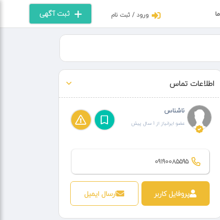
ثبت آگهی
ما
ورود / ثبت نام
اطلاعات تماس
ناشناس
عضو ایرانیاز از 1 سال پیش
09190085595
پروفایل کاربر
ارسال ایمیل