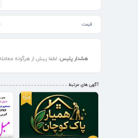
سه موتور
هر موتور ۱۳۰۰ وات ۱۵ ماه گارانتی تعویض
قیمت:
ت
مخزن ۸۰ لیتری لوازم جانبی کامل
مخصوص مساحت های بالا :
کارواش
هشدار پلیس:
لطفا پیش از هرگونه معامل
تالارها رستورانها ، مجتمع های مسکونی حسینیه ها
و مسجدها و ...
ارسال به سراسر ایران ارسال و تسویه درب منزل بعد از تست 
آگهی های مرتبط
امکان خرید حضوری و غیر حضوری
ویژه
ویژه