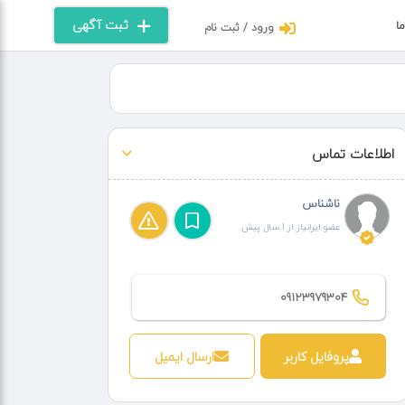
ثبت آگهی
ما
ورود / ثبت نام
اطلاعات تماس
ناشناس
عضو ایرانیاز از 1 سال پیش
09123979304
پروفایل کاربر
ارسال ایمیل