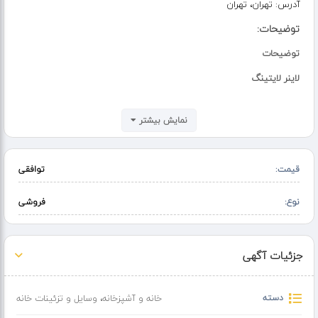
آدرس:
تهران، تهران
توضیحات:
توضیحات
لاینر لایتینگ
نورپردازی محیط اداری / تجاری / مسکونی با لاین های نوری توکار ، روکار و
آویز نوری
نمایش بیشتر
تولید و فروش عمده انواع پروفیل نوری
قیمت:
توافقی
ادرس لاینر لایتینگ ؛ لاله زار تهران
نوع:
فروشی
جزئیات آگهی
دسته
خانه و آشپزخانه
،
وسایل و تزئینات خانه