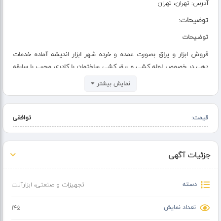
آدرس:
تهران، تهران
توضیحات:
توضیحات
فروش ابزار و یراق بصورت عمده و خرده شهر ابزار اندیشه آماده خدمات
دهی در خصوص لوله کشی و برق کشی ساختمان با کادری مجرب با سابقه
35 سال فعالیت در شهرستان شهریار و اندیشه
نمایش بیشتر
تاسیسات و تعمیرات
انواع ابزار برقی و غیر برقی
قیمت:
توافقی
جزئیات آگهی
دسته
تجهیزات و صنعتی
،
ابزارآلات
تعداد نمایش
145