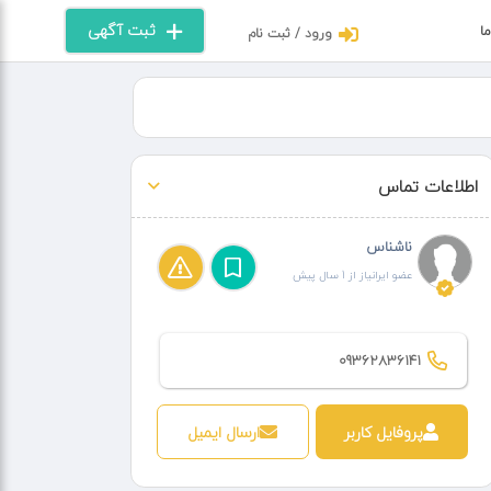
ثبت آگهی
ما
ورود / ثبت نام
اطلاعات تماس
ناشناس
عضو ایرانیاز از 1 سال پیش
09362836141
پروفایل کاربر
ارسال ایمیل