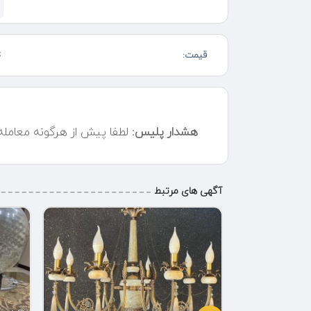
↓↓
شکل و مدل لوستر قابل تغییر و تنظیم هست دارای ریموت
قیمت:
ت
جنس بدنه : استیل ضخیم اصل (تایوان)
کریستال : درجه یک K9 تراشخوره وارداتی
روشنایی : نور 3 حالته آفتابی و مهتابی و نچرال
هشدار پلیس:
لطفا پیش از هرگونه معامل
5 سال گارانتی
سیم کشی 100% تمام مس
قیمت با استیل نقره ای و کریستال سفید
آگهی های مرتبط
!! استیل طلایی %10% افزایش قیمت دارد.
!! کریستال شام %10% افزایش قیمت دارد.
گذاشتن لامپ هالوژنی داخل کفی لوستر با
افزایش قیمت
ارسال فوری به سراسر ایران