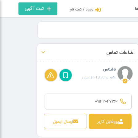
ثبت آگهی
ما
ورود / ثبت نام
اطلاعات تماس
ناشناس
عضو ایرانیاز از 1 سال پیش
09122047260
پروفایل کاربر
ارسال ایمیل