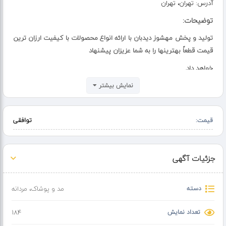
آدرس:
تهران، تهران
توضیحات:
تولید و پخش مهشوز دیدبان با ارائه انواع محصولات با کیفیت ارزان ترین
قیمت قطعاً بهترینها را به شما عزیزان پیشنهاد
خواهد داد.
نمایش بیشتر
تمامی مدلهای داخل آگهی یک قیمت میباشد.
↓
قیمت:
توافقی
↓↓
فروش فقط به صورت عمده میباشد دوست عزیز
ما تولید کننده هستیم تک فروش نیستیم .
جزئیات آگهی
توضیحات مربوط به عکس داخل آگهی
دسته
مد و پوشاک
،
مردانه
قیمت ها واقعی میباشد مشاهده کنید سپس
خرید خود را با خیال راحت انجام دهید
تعداد نمایش
184