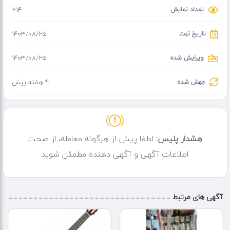
تعداد نمایش
214
فروش سازهای؛
کاخن هنگ درام کالیمبا سازدهنی_کتاب_دفتر نت سیم گیتار کاپو گیتار
تاریخ ثبت
۱۴۰۳/۰۸/۲۵
پایه گیتار پایه نت پیک بند گیتار کابل گیتار_تیونر_لوازم جانبی تجهیزات
استدیو خانگی
ویرایش شده
۱۴۰۳/۰۸/۲۵
جهش شده
4 هفته پیش
هشدار پلیس:
لطفا پیش از هرگونه معامله، از صحت
اطلاعات آگهی و آگهی دهنده مطمئن شوید
آگهی های مرتبط