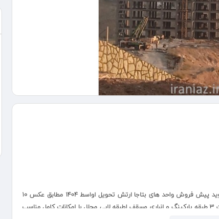
به نام خدا با کمتر از 1,500,000,000 تومان صاحب خانه شوید پیش فروش واحد های بتاجا ارتش تحویل اواسط ۱۴۰۴ مطابق عکس ۱۰
طبقه ساخته شده سرعت پیشرفت پروژه بسیار خوب هست ۳ طبقه پارکینگ و انباری مسقف اطبقه لابی مجلل با امکانات کامل مناسب