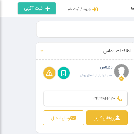
ثبت آگهی
ما
ورود / ثبت نام
اطلاعات تماس
ناشناس
عضو ایرانیاز از 1 سال پیش
09904844120
پروفایل کاربر
ارسال ایمیل