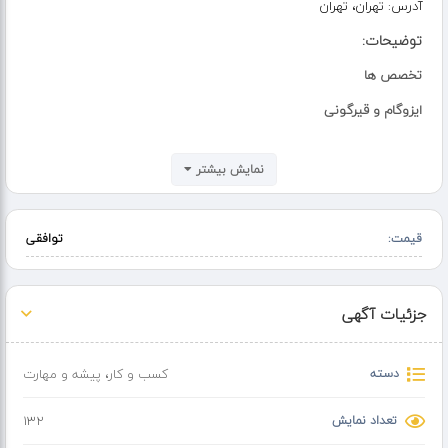
آدرس:
تهران، تهران
توضیحات:
تخصص ها
ایزوگام و قیرگونی
ساعت کاری
نمایش بیشتر
شبانه روزی
توضیحات
قیمت:
توافقی
تمامی کارهای ایزوگام قیرگونی آسفالت در تهران پذیرفته میشود
جزئیات آگهی
دسته
کسب و کار
،
پیشه و مهارت
تعداد نمایش
132