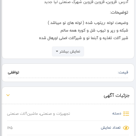
آدرس:
قزوین، قزوین قزوین شهرک صنعتی لیا جدید
توضیحات:
وضیعت لوله :ریتوب شده ( لوله های نو میباشد )
شبکه و رپر و تیوب شل و کوره همه سالم
شیر آلات تغذیه و آبنما نو و شیرآلات اصلی اورهال شده
تابلو برق و سیم کشی نو
نمایش بیشتر
پمپ آب نو برند والکو ایتالیا
مشعل سرویس و اورهال شده وایساپ آلمان
دوگانه سوز به همراه گاز
قیمت:
توافقی
جهت کسب اطلاعات بیشتر و مشاوره تماس بگیرید
09121813704 مهندس چگینی
جزئیات آگهی
دسته
تجهیزات و صنعتی
،
ماشین‌آلات صنعتی
تعداد نمایش
165