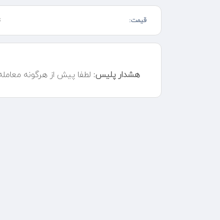
سایت: www.gandompack.ir
شماره تلفن ثابت: ۰۲۱۳۳۵۳۲۸۸۰
قیمت:
ت
موبایل: 09050003305
هشدار پلیس:
لطفا پیش از هرگونه معامل