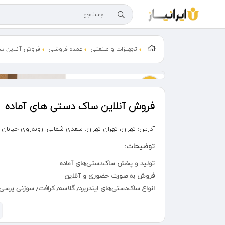
تجهیزات و صنعتی
عمده فروشی
فروش آنلاین سا
فروش آنلاین ساک‌ دستی‌ های آماده
آدرس:
تهران، تهران تهران. سعدی شمالی. رو‌به‌روی خیابان من
توضیحات:
تولید و پخش ساک‌دستی‌های آماده
فروش به صورت حضوری و آنلاین
انواع ساک‌دستی‌های ایندربرد٫ گلاسه٫ کرافت٫ سوزنی پرسی و دوختی
آدرس: تهران. سعدی شمالی. روبه‌روی منوچهری. خیابان شهید
اینستاگرام: gandompack