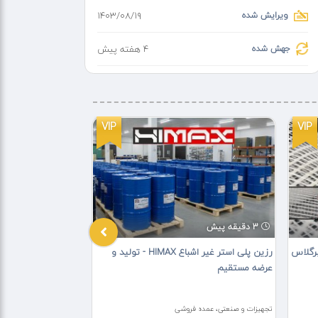
ویرایش شده
۱۴۰۳/۰۸/۱۹
جهش شده
4 هفته پیش
VIP
VIP
3 دقیقه پیش
16 دقیقه پیش
ری فایبرگلاس
رزین پلی استر غیر اشباع HIMAX - تولید و
روغن لحیم مایع فل
عرضه مستقیم
احیاکننده هویه
تجهیزات و صنعتی، عمده فروشی
تجهیزات و صنعتی، عمده 