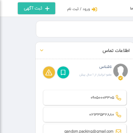
ثبت آگهی
ما
ورود / ثبت نام
اطلاعات تماس
ناشناس
عضو ایرانیاز از 1 سال پیش
09050003305
02133532880
gandom.packing@gmail.com