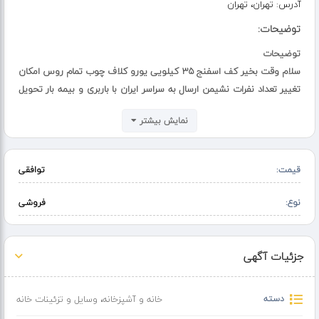
آدرس:
تهران، تهران
توضیحات:
توضیحات
سلام وقت بخیر کف اسفنج ۳۵ کیلویی یورو کلاف چوب تمام روس امکان
تغییر تعداد نفرات نشیمن ارسال به سراسر ایران با باربری و بیمه بار تحویل
مبل فقط ۵ روز کاری تمامی محصولات مبلمان بلوط دارای ۲۴ ماه ضمانت
نمایش بیشتر
می باشد
بیش از ۳۰ مدل مبل
قیمت:
توافقی
نوع:
فروشی
جزئیات آگهی
دسته
خانه و آشپزخانه
،
وسایل و تزئینات خانه