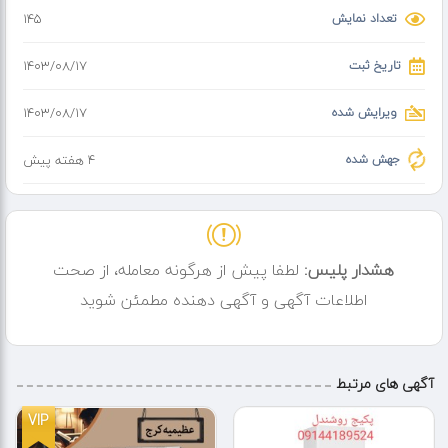
مجهز به شیر گازی SIT ایتالیا
تعداد نمایش
145
کارکرد با سوخت گاز شهری
تاریخ ثبت
۱۴۰۳/۰۸/۱۷
مصرف سوخت 5 متر مکعب بر ساعت
ویرایش شده
۱۴۰۳/۰۸/۱۷
دارای 12 ماه گارانتی و 10 سال خدمات پس از
فروش
جهش شده
4 هفته پیش
ارسال به تمام نقاط تهران در کمتر از 2 ساعت
هشدار پلیس:
لطفا پیش از هرگونه معامله، از صحت
اطلاعات آگهی و آگهی دهنده مطمئن شوید
آگهی های مرتبط
VIP