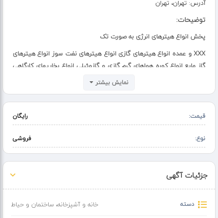
آدرس:
تهران، تهران
توضیحات:
پخش انواع هیترهای انرژی به صورت تک
XXX و عمده انواع هیترهای گازی انواع هیترهای نفت سوز انواع هیترهای
گاز مایع انواع کوره هواهای گرم گازی و گازوئیلی انواع بخاریهای کارگاهی
گازی و گازوئیلی
نمایش بیشتر
بخاری کارگاهی گازی انرژی مدل 460 : برای تأمین گرمایش اماکن صنعتی
کارگاههای
قیمت:
رایگان
ساختمانی تعمیرگاهها و مکانهایی که دارای تهویه هوای کافی باشند
نوع:
فروشی
بخاری کارگاهی انرژی قابلیت گرمایش محیط به
صورت موضعی و 360 درجه دورتادور محصول را
جزئیات آگهی
دارد.
فضای قابل گرمایش 500 تا 950 متر
دسته
خانه و آشپزخانه
،
ساختمان و حیاط
مکعب (حداکثر 315 متر مربع