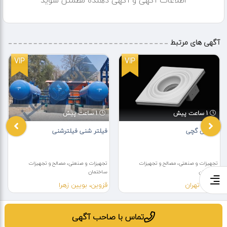
اطلاعات آگهی و آگهی دهنده مطمئن شوید
۰۵۱۳۶۲۲۸۸۰۲
info [at] Aryabaron [dot] com
آدرس کارخانه (ایران، مشهد، بزرگراه آیت الله هاشمی رفسنجانی، آیت الله
هاشمی رفسنجانی ۳۴، کاظمیه ۱)
آگهی های مرتبط
نمایشگاه مرکزی فروش (مشهد، بزرگراه پیامبر اعظم (ص) بین سجادیه و
هاشمی رفسنجانی، مقابل پیامبر اعظم (ص) ۷۷)
VIP
VIP
https://www.aryabaron.com/sandwichpanel/ roof-sandwichpanel/
1 ساعت پیش
1 ساعت پیش
هالوژن گچی
فیلتر شنی فیلترشنی
تجهیزات و صنعتی، مصالح و تجهیزات
تجهیزات و صنعتی، مصالح و تجهیزات
ساختمان
ساختمان
تهران، تهران
قزوین، بویین زهرا
تماس با صاحب آگهی