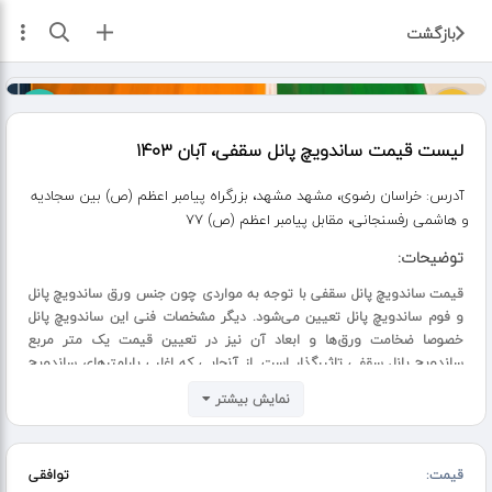
ثبت آگهی
بازگشت
لیست قیمت ساندویچ پانل سقفی، آبان ۱۴۰۳
آدرس:
خراسان رضوی، مشهد مشهد، بزرگراه پیامبر اعظم (ص) بین سجادیه
و هاشمی رفسنجانی، مقابل پیامبر اعظم (ص) ۷۷
توضیحات:
قیمت ساندویچ پانل سقفی با توجه به مواردی چون جنس ورق‌ ساندویچ پانل
و فوم ساندویچ پانل تعیین می‌شود. دیگر مشخصات فنی این ساندویچ پانل
خصوصا ضخامت ورق‌ها و ابعاد آن نیز در تعیین قیمت یک متر مربع
ساندویچ پانل سقفی تاثیرگذار است. از آنجایی که اغلب پارامترهای ساندویچ
پانل را خود مشتری تعیین می‌کند، اعلام قیمت آن به صورت تخمینی امکان
نمایش بیشتر
پذیر نمی‌باشد. علاوه بر این موضوع با توجه به اینکه اغلب مواد تولید
ساندویچ پانل‌ ها وارداتی هستند و نرخ ارز هر روزه در حال نوسان است، برای
اطلاع از قیمت روز انواع ساندویچ پانل سقفی (بهترین قیمت پانل سقف) از
قیمت:
توافقی
طریق شماره‌های موجود در سایت با کارشناسان فروش ما در کارخانه آریا