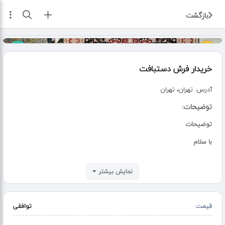
ثبت آگهی
بازگشت
خریدار فرش دستبافت
آدرس:
تهران، تهران
توضیحات:
توضیحات
با سلام
توجه توجه
نمایش بیشتر
خریدار فرشهای در حد نو کارکرده سالم قدیمی
سالم
قیمت:
توافقی
و پانخورده از مصرف کننده