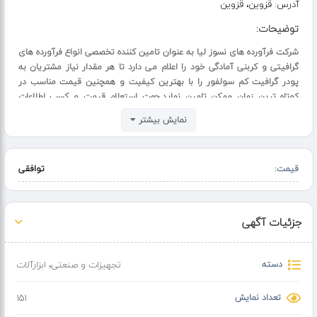
آدرس:
قزوین، قزوین
توضیحات:
شرکت فرآورده های نسوز لیا به عنوان تامین کننده تخصصی انواع فرآورده های
گرافیتی و کربنی آمادگی خود را اعلام می دارد تا هر مقدار نیاز مشتریان به
پودر گرافیت کم سولفور را با بهترین کیفیت و همچنین قیمت مناسب در
کوتاه ترین زمان ممکن تامین نماید.جهت استعلام قیمت و کسب اطلاعات
بیشتر می توانید با کارشناسان مجموعه تماس گرفته تا اطلاعات کامل هر
نمایش بیشتر
محصول در اختیار شما عزیزان قرار گیرد.
https://liagraphite-co.ir//?p=1532
قیمت:
توافقی
جزئیات آگهی
دسته
تجهیزات و صنعتی
،
ابزارآلات
تعداد نمایش
151