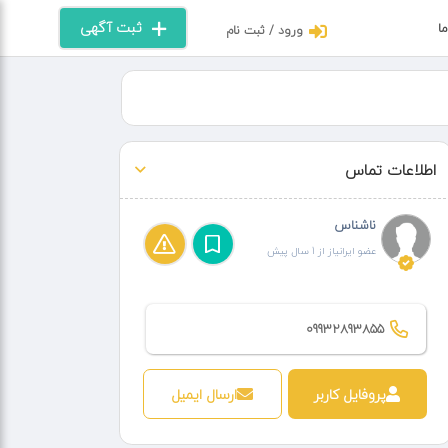
ثبت آگهی
ما
ورود / ثبت نام
اطلاعات تماس
ناشناس
عضو ایرانیاز از 1 سال پیش
09932893855
پروفایل کاربر
ارسال ایمیل