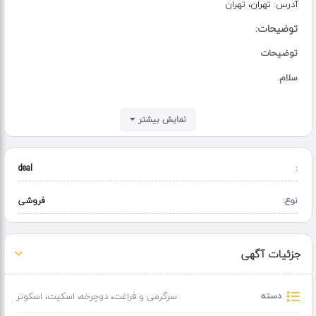
آدرس:
تهران، تهران
توضیحات:
توضیحات
سلام.
همه دوچرخه ها دارای آینه بوق سبد پشتی صندوق
نمایش بیشتر
16 دومیلیون و سیصد
12 دومیلیون
deal
:
۲۰ دومیلیون و ششصد
نوع:
ارسالم داریم با هزینه مشتری
فروشی
ادرس حضوریمون
اسلامشهر شهرک گلستان
جزئیات آگهی
برادران ابراهیمی
دسته
سرگرمی و فراغت
،
دوچرخه، اسکیت، اسکوتر