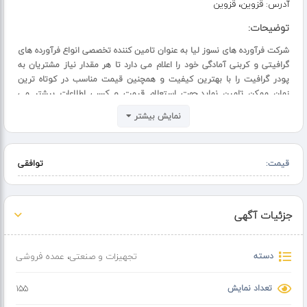
آدرس:
قزوین، قزوین
توضیحات:
شرکت فرآورده های نسوز لیا به عنوان تامین کننده تخصصی انواع فرآورده های
گرافیتی و کربنی آمادگی خود را اعلام می دارد تا هر مقدار نیاز مشتریان به
پودر گرافیت را با بهترین کیفیت و همچنین قیمت مناسب در کوتاه ترین
زمان ممکن تامین نماید.جهت استعلام قیمت و کسب اطلاعات بیشتر می
توانید با کارشناسان مجموعه تماس گرفته تا اطلاعات کامل هر محصول در
نمایش بیشتر
اختیار شما عزیزان قرار گیرد.
https://liagraphite-co.ir//?p=378
قیمت:
توافقی
جزئیات آگهی
دسته
تجهیزات و صنعتی
،
عمده فروشی
تعداد نمایش
155