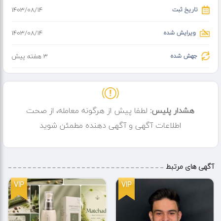
تاریخ ثبت
۱۴۰۳/۰۸/۱۴
کلیه همکاران از ما بخاطر قیمتها ناراحت هستند ولی این را بدانید که ما
بخاطر شما مردم باهمه همکارانمان دشمن شدیم تا از عزیزانمان حمایت
ویرایش شده
۱۴۰۳/۰۸/۱۴
کنیم
جهش شده
3 هفته پیش
بخشی خادم ملت عزیز ایران
فروش تمام تجهیزات پزشکی
انواع محصولات زیبایی
هشدار پلیس:
لطفا پیش از هرگونه معامله، از صحت
انواع فشار سنج سخنگو
اطلاعات آگهی و آگهی دهنده مطمئن شوید
بخور سرد گرم
تشک مواج
آگهی های مرتبط
کپسول
مانومتر
VIP
VIP
پالس اکسیمتر
طب سنج