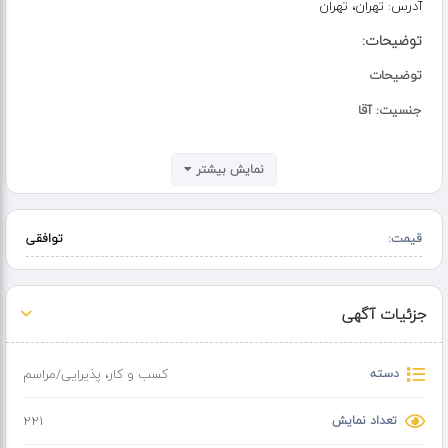
آدرس:
تهران، تهران
توضیحات:
توضیحات
جنسیت: آقا
* جهت همکاری در سالنداری بیمه تامین اجتماعی بدون کسر از حقوق +
نمایش بیشتر
تکمیلی یک روز تعطیلی در هفته وعده های غذایی مهمان مجموعه
لباس فرم
قیمت:
توافقی
محل اسکان
آموزش حین کار + ارتقاء شغلی
جزئیات آگهی
دسته
کسب و کار
،
پذیرایی/مراسم
تعداد نمایش
221