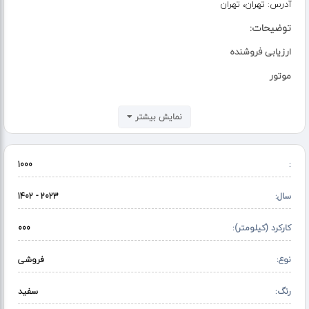
آدرس:
تهران، تهران
توضیحات:
ارزیابی فروشنده
موتور
سالم
نمایش بیشتر
وضعیت شاسی ها
سالم و پلمپ
1000
:
بدنه
سال:
سالم و بی خط و خش
2023 - 1402
توضیحات
کارکرد (کیلومتر):
000
بدون رنگ و خط خش
نوع:
فروشی
کم کار
رنگ:
سفید
بدون کوچیک ترین هزینه